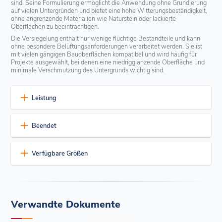
sind. Seine Formulierung ermöglicht die Anwendung ohne Grundierung
auf vielen Untergründen und bietet eine hohe Witterungsbeständigkeit,
ohne angrenzende Materialien wie Naturstein oder lackierte
Oberflächen zu beeinträchtigen.
Die Versiegelung enthält nur wenige flüchtige Bestandteile und kann
ohne besondere Belüftungsanforderungen verarbeitet werden. Sie ist
mit vielen gängigen Bauoberflächen kompatibel und wird häufig für
Projekte ausgewählt, bei denen eine niedrigglänzende Oberfläche und
minimale Verschmutzung des Untergrunds wichtig sind.
Leistung
Attribute der Formulierung
Beendet
Lösungsmittel-, silikon- und isocyanatfrei - Keine
Zusatzstoffe, die empfindliche Oberflächen beeinträchtigen
TOSSEAL 1000 MS Dichtstoff ist erhältlich in:
können
Verfügbare Größen
Neutrale Aushärtung - Geruchsarm und nicht ätzend
Weiß
Schwarz
Grau
Nach dem Aushärten überstreichbar - Kann mit vielen
TOSSEAL 1000 MS Dichtstoff ist erhältlich in:
gängigen Bautenfarben überstrichen werden
500-ml-Folienpackungen für Würstchen
Flexibilität der Anwendung
Verpackt 20 Würste pro Karton
Verwandte Dokumente
Primerlose Haftung - Haftet auf einer Reihe von Materialien
wie Beton, Aluminium, PVC und beschichteten Metallen
Keine Fleckenbildung auf porösen oder dekorativen