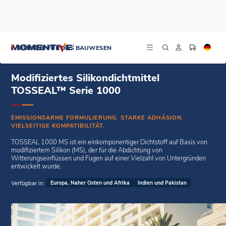
/
/
Startseite
Witterungsbeständige Dichtstoffe
Modifiziertes Silikondichtmittel TOSSEAL™ Serie 1000
SILIKONE FÜR DAS BAUWESEN
Modifiziertes Silikondichtmittel
TOSSEAL™ Serie 1000
EMISSIONSARME FORMULIERUNG. STARKE ADHÄSION.
VIELSEITIGE KOMPATIBILITÄT.
TOSSEAL 1000 MS ist ein einkomponentiger Dichtstoff auf Basis von
modifiziertem Silikon (MS), der für die Abdichtung von
Witterungseinflüssen und Fugen auf einer Vielzahl von Untergründen
entwickelt wurde.
Verfügbar in:
Europa, Naher Osten und Afrika
Indien und Pakistan