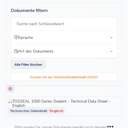
Oberflächen - Verringert das Risiko einer visuellen
Veränderung auf Mauerwerk, ACP oder Marmor
Dokumente filtern
Geringer Durchhang - Geeignet für vertikale und
Überkopfanwendungen
Suche nach Schlüsselwort
Umweltresistenz
Hält den üblichen Witterungsbedingungen stand - Bleibt bei
Sprache
saisonalen Temperaturschwankungen flexibel
UV- und feuchtigkeitstolerant - Ausgehärteter Dichtstoff
behält seine Leistung bei, wenn er Sonnenlicht und
Art des Dokuments
Feuchtigkeit ausgesetzt wird
Alle Filter löschen
Suchen Sie ein Sicherheitsdatenblatt (SDS)?
TOSSEAL 1000 Series Sealant - Technical Data Sheet -
English
Technisches Datenblatt
Englisch
Bitte warten Sie, einige Dokumente werden noch geladen