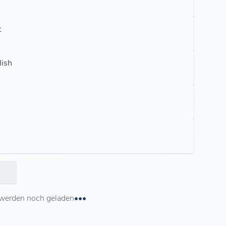
t
lish
 werden noch geladen