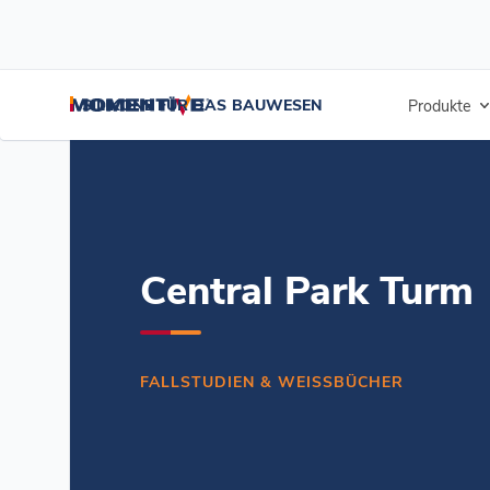
/
/
/
Startseite
Ressourcen
Dokument-Zentrum
Central Park Tower 
SILIKONE FÜR DAS BAUWESEN
Produkte
Central Park Turm
FALLSTUDIEN & WEISSBÜCHER