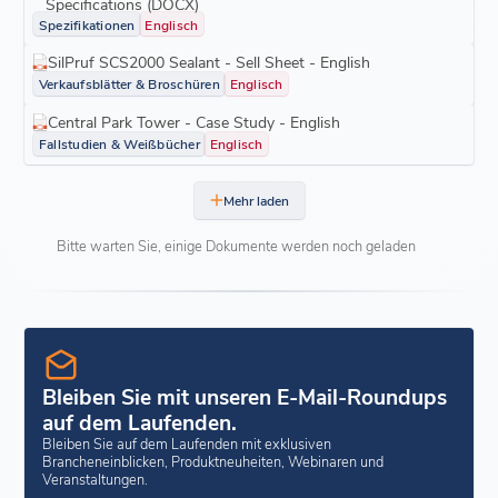
Specifications (DOCX)
Spezifikationen
Englisch
SilPruf SCS2000 Sealant - Sell Sheet - English
Verkaufsblätter & Broschüren
Englisch
Central Park Tower - Case Study - English
Fallstudien & Weißbücher
Englisch
Mehr laden
Bitte warten Sie, einige Dokumente werden noch geladen
Bleiben Sie mit unseren E-Mail-Roundups
auf dem Laufenden.
Bleiben Sie auf dem Laufenden mit exklusiven
Brancheneinblicken, Produktneuheiten, Webinaren und
Veranstaltungen.