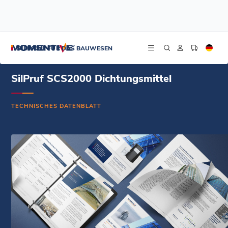
/
/
/
Startseite
Ressourcen
Dokument-Zentrum
SilPruf SCS2000 Dichtungsmittel – Technisches Datenblatt – Spanisch
SILIKONE FÜR DAS BAUWESEN
SilPruf SCS2000 Dichtungsmittel
TECHNISCHES DATENBLATT