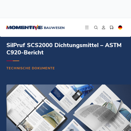
/
/
/
Startseite
Ressourcen
Dokument-Zentrum
SilPruf SCS2000 Dichtungsmittel – ASTM C920-Bericht
SILIKONE FÜR DAS BAUWESEN
SilPruf SCS2000 Dichtungsmittel – ASTM
C920-Bericht
TECHNISCHE DOKUMENTE