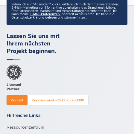
Indem ich auf "Absenden" klicke, erkläre ich mich damit einverstanden,
E-Mail-Marketing von Momentive zu erhalten, das Brancheneinblicke,
Produktneuheiten, Webinare und Veranstaltungen beinhalten kann. Ich
kann meine
E-Mail-Präferenzen
jederzeit aktualisieren. Ich habe die
Datenschutzerklärung gelesen und stimme ihr zu
.
Lassen Sie uns mit
Ihrem nächsten
Projekt beginnen.
Kontakt
Kundendienst +39 0875 758888
Hilfreiche Links
Ressourcenzentrum