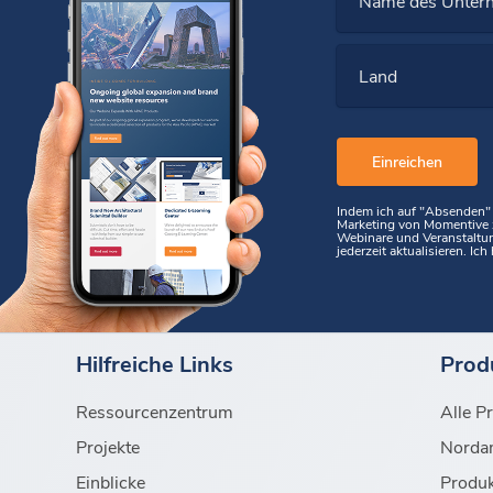
Name des Unter
Land
Indem ich auf "Absenden" k
Marketing von Momentive z
Webinare und Veranstaltu
jederzeit aktualisieren. I
Hilfreiche Links
Prod
Ressourcenzentrum
Alle P
Projekte
Norda
Einblicke
Produk