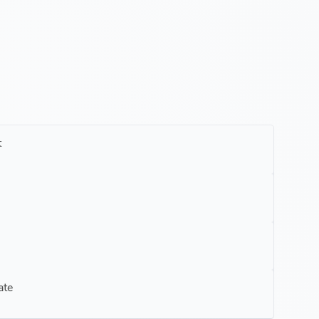
t
ate