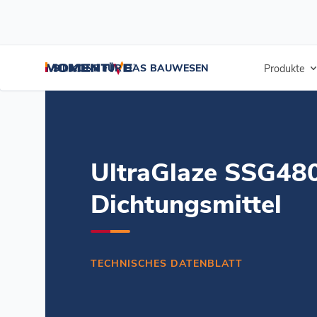
/
/
/
Startseite
Ressourcen
Dokument-Zentrum
UltraGlaze SSG4800
SILIKONE FÜR DAS BAUWESEN
Produkte
UltraGlaze SSG48
Dichtungsmittel
TECHNISCHES DATENBLATT