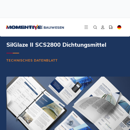
/
/
/
Startseite
Ressourcen
Dokument-Zentrum
SilGlaze II SCS2800 Dichtungsmittel – Technisches Datenblatt – Englisch
SILIKONE FÜR DAS BAUWESEN
SilGlaze II SCS2800 Dichtungsmittel
TECHNISCHES DATENBLATT