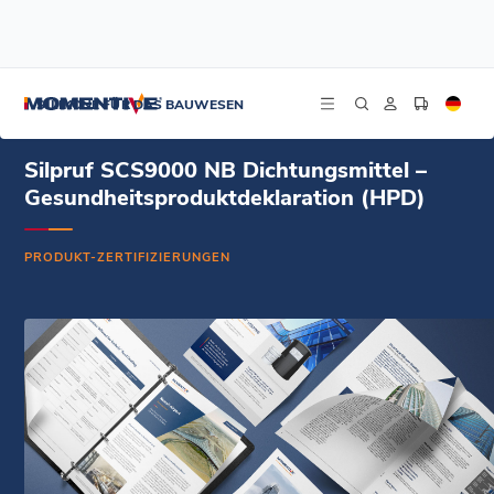
/
/
/
Startseite
Ressourcen
Dokument-Zentrum
Silpruf SCS9000 NB Dichtungsmittel – Gesundheitsproduktdeklaration (HPD)
SILIKONE FÜR DAS BAUWESEN
Silpruf SCS9000 NB Dichtungsmittel –
Gesundheitsproduktdeklaration (HPD)
PRODUKT-ZERTIFIZIERUNGEN