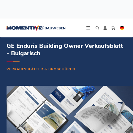
/
/
/
Startseite
Ressourcen
Dokument-Zentrum
GE Enduris Building Owner Verkaufsblatt - Bulgarisch
SILIKONE FÜR DAS BAUWESEN
GE Enduris Building Owner Verkaufsblatt
- Bulgarisch
VERKAUFSBLÄTTER & BROSCHÜREN