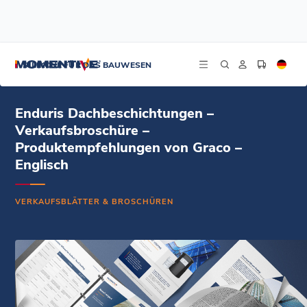
/
/
/
Startseite
Ressourcen
Dokument-Zentrum
Enduris Dachbeschichtungen – Verkaufsbroschüre – Produktempfehlungen von
SILIKONE FÜR DAS BAUWESEN
Graco – Englisch
Enduris Dachbeschichtungen –
Verkaufsbroschüre –
Produktempfehlungen von Graco –
Englisch
VERKAUFSBLÄTTER & BROSCHÜREN