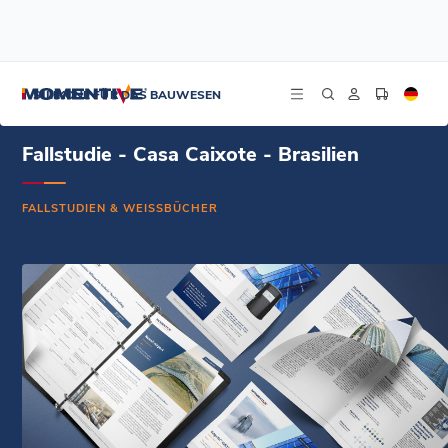
/
/
/
Startseite
Ressourcen
Dokument-Zentrum
Fallstudie - Casa Caixote - Brasilien
SILIKONE FÜR DAS BAUWESEN
Fallstudie - Casa Caixote - Brasilien
FALLSTUDIEN & WEISSBÜCHER