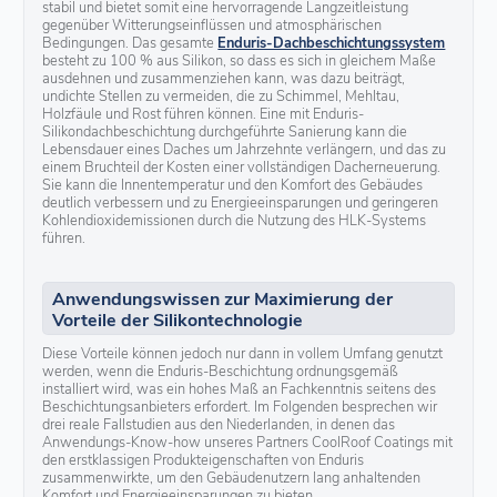
stabil und bietet somit eine hervorragende Langzeitleistung
gegenüber Witterungseinflüssen und atmosphärischen
Bedingungen. Das gesamte
Enduris-Dachbeschichtungssystem
besteht zu 100 % aus Silikon, so dass es sich in gleichem Maße
ausdehnen und zusammenziehen kann, was dazu beiträgt,
undichte Stellen zu vermeiden, die zu Schimmel, Mehltau,
Holzfäule und Rost führen können. Eine mit Enduris-
Silikondachbeschichtung durchgeführte Sanierung kann die
Lebensdauer eines Daches um Jahrzehnte verlängern, und das zu
einem Bruchteil der Kosten einer vollständigen Dacherneuerung.
Sie kann die Innentemperatur und den Komfort des Gebäudes
deutlich verbessern und zu Energieeinsparungen und geringeren
Kohlendioxidemissionen durch die Nutzung des HLK-Systems
führen.
Anwendungswissen zur Maximierung der
Vorteile der Silikontechnologie
Diese Vorteile können jedoch nur dann in vollem Umfang genutzt
werden, wenn die Enduris-Beschichtung ordnungsgemäß
installiert wird, was ein hohes Maß an Fachkenntnis seitens des
Beschichtungsanbieters erfordert. Im Folgenden besprechen wir
drei reale Fallstudien aus den Niederlanden, in denen das
Anwendungs-Know-how unseres Partners CoolRoof Coatings mit
den erstklassigen Produkteigenschaften von Enduris
zusammenwirkte, um den Gebäudenutzern lang anhaltenden
Komfort und Energieeinsparungen zu bieten.