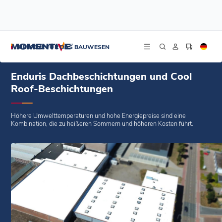
/
/
/
Startseite
Blogs
Fallstudien
Enduris Dachbeschichtungen und Cool Roof-Beschichtungen
SILIKONE FÜR DAS BAUWESEN
Enduris Dachbeschichtungen und Cool
Roof-Beschichtungen
Höhere Umwelttemperaturen und hohe Energiepreise sind eine
Kombination, die zu heißeren Sommern und höheren Kosten führt.