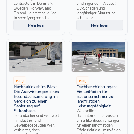
contractors in Denmark,
eindringendem Wasser,
Sweden, Norway, and
UV-Schäden und
Finland - a practical guide
langfristiger Abnutzung
to specifying roofs that last.
schützen?
Mehr lesen
Mehr lesen
Blog
Blog
Nachhaltigkeit im Blick:
Dachbeschichtungen:
Die Auswirkungen eines
Ein Leitfaden für
Betondachsanierung im
Bauunternehmer zur
Vergleich zu einer
langfristigen
Sanierung auf
Leistungsfähigkeit
Silikonbasis
Was sollten
Betondächer sind weltweit
Bauunternehmer wissen,
in Industrie- und
um Silikonbeschichtungen
Gewerbegebäuden weit
für einen langfristigen
verbreitet, doch
Erfolg richtig auszuwählen,