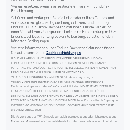
Warum ersetzen, wenn man restaurieren kann - mit Enduris-
Beschichtung
Schützen und verlängern Sie die Lebensdauer Ihres Daches und
verbessern Sie gleichzeitig die Energieeffizienz und Leistung mit
Enduris 100% Silikon-Dachbeschichtungen. Für die Sanierung
einer Vielzahl von Untergründen bietet eine Beschichtung mit GE
Enduris Dachbeschichtung bewährte Leistung, selbst unter den
härtesten Bedingungen.
Weitere Informationen über Enduris Dachbeschichtungen finden
Sie auf unserer Seite
Dachbeschichtungen
.
JEGLICHER VERKAUF VON PRODUKTEN ODER DIE ERBRINGUNG VON
KUNDENSUPPORT UND BERATUNG DURCH MOMENTIVE PERFORMANCE
MATERIALS INC. UND/ODER SEINE TOCHTERGESELLSCHAFTEN ("MOMENTIVE")
ERFOLGEN AUSSCHLIESSLICH UNTER DEN STANDARD-
VERKAUFSBEDINGUNGEN von MOMENTIVE, die in den jeweiligen
Verkaufsvereinbarungen enthalten, auf der Rückseite von Bestätigungen und
Rechnungen abgedruckt oder auf Anfrage erhältlich sind. MOMENTIVE ÜBERNIMMT
KEINE AUSDRÜCKLICHE ODER STILLSCHWEIGENDE GARANTIE FÜR DIE
LEISTUNG, EIGNUNG ODER EIGNUNG FÜR DEN VORGESEHENEN EINSATZ SEINER
PRODUKTE IN EINER ANWENDUNG DES KUNDEN. Jeder Kunde sollte die Eignung der
Materialien von Momentive für seine spezielle Anwendung durch entsprechende Tests
und Analysen feststellen.
Die Verwendung des "™"-Symbols kennzeichnet eingetragene oder nicht eingetragene
Marken von Momentive Performance Materials Inc. oder deren verbundenen Unternehmen.