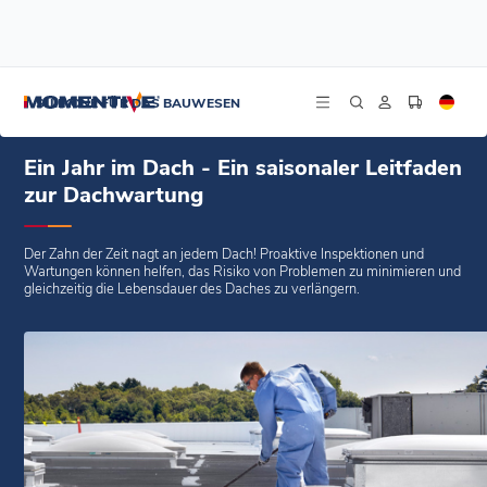
/
/
/
Startseite
Blogs
Blogs
Ein Jahr im Dach - Ein saisonaler Leitfaden zur Dachwartung
SILIKONE FÜR DAS BAUWESEN
Ein Jahr im Dach - Ein saisonaler Leitfaden
zur Dachwartung
Der Zahn der Zeit nagt an jedem Dach! Proaktive Inspektionen und
Wartungen können helfen, das Risiko von Problemen zu minimieren und
gleichzeitig die Lebensdauer des Daches zu verlängern.