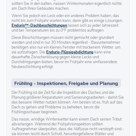
sollten Sie in den kalten, nassen Wintermonaten eigentlich nichts
am Dach Ihres Gebäudes machen.
Wenn Sie jedoch ein Leck oder ein anderes Problem haben, das
nicht bis zum Frühjahr warten kann, dann gibt es einige Lösungen.
Enduris™-Dachbeschichtungen
lassen sich zu jeder Jahreszeit
und bei Temperaturen bis zu 0°F problemlos auftragen.
Diese Beschichtungen müssen nicht gemischt oder grundiert
werden und sind in nur 30 Minuten regenfest - Bauunternehmer
benötigen also nur ein kleines Fenster mit trockenem Wetter, um
sie aufzutragen. Die
Enduris-Flüssigabdichtung
kann eine
dauerhafte Zwischenlösung gegen kleine Lecks und
Durchdringungen bieten, bevor im Frühjahr eine umfassendere
Neubeschichtung erfolgt.
Frühling - Inspektionen, Freigabe und Planung
Der Frühling ist die Zeit für die Inspektion des Daches und die
Planung größerer Reparaturen und Sanierungsarbeiten - damit Sie
das bessere Wetter nutzen können. Am besten ist es, früh auf das
Dach zu gehen und Probleme zu beheben, bevor die
Frühlingsschauer beginnen.
Das nasse, windige Winterwetter kann einem Dach seinen Tribut
abverlangen. Während der Frühjahrsinspektion sollten
Auftragnehmer überprüfen, dass die Abflüsse nicht verstopft sind -
sie können leicht durch Schutt, heruntergefallene Blätter und