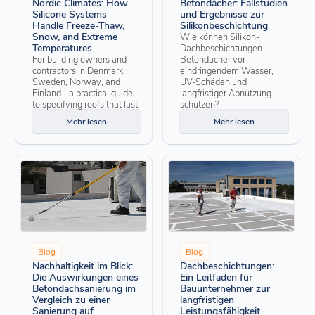
Nordic Climates: How
Betondächer: Fallstudien
Silicone Systems
und Ergebnisse zur
Handle Freeze-Thaw,
Silikonbeschichtung
Snow, and Extreme
Wie können Silikon-
Temperatures
Dachbeschichtungen
For building owners and
Betondächer vor
contractors in Denmark,
eindringendem Wasser,
Sweden, Norway, and
UV-Schäden und
Finland - a practical guide
langfristiger Abnutzung
to specifying roofs that last.
schützen?
Mehr lesen
Mehr lesen
Blog
Blog
Nachhaltigkeit im Blick:
Dachbeschichtungen:
Die Auswirkungen eines
Ein Leitfaden für
Betondachsanierung im
Bauunternehmer zur
Vergleich zu einer
langfristigen
Sanierung auf
Leistungsfähigkeit