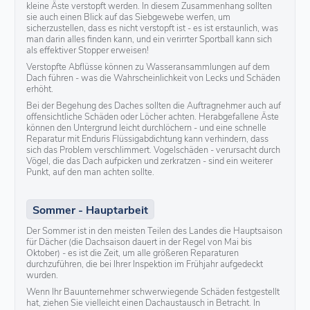
kleine Äste verstopft werden. In diesem Zusammenhang sollten
sie auch einen Blick auf das Siebgewebe werfen, um
sicherzustellen, dass es nicht verstopft ist - es ist erstaunlich, was
man darin alles finden kann, und ein verirrter Sportball kann sich
als effektiver Stopper erweisen!
Verstopfte Abflüsse können zu Wasseransammlungen auf dem
Dach führen - was die Wahrscheinlichkeit von Lecks und Schäden
erhöht.
Bei der Begehung des Daches sollten die Auftragnehmer auch auf
offensichtliche Schäden oder Löcher achten. Herabgefallene Äste
können den Untergrund leicht durchlöchern - und eine schnelle
Reparatur mit Enduris Flüssigabdichtung kann verhindern, dass
sich das Problem verschlimmert. Vogelschäden - verursacht durch
Vögel, die das Dach aufpicken und zerkratzen - sind ein weiterer
Punkt, auf den man achten sollte.
Sommer - Hauptarbeit
Der Sommer ist in den meisten Teilen des Landes die Hauptsaison
für Dächer (die Dachsaison dauert in der Regel von Mai bis
Oktober) - es ist die Zeit, um alle größeren Reparaturen
durchzuführen, die bei Ihrer Inspektion im Frühjahr aufgedeckt
wurden.
Wenn Ihr Bauunternehmer schwerwiegende Schäden festgestellt
hat, ziehen Sie vielleicht einen Dachaustausch in Betracht. In